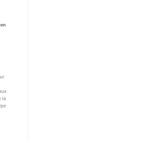
 en
our
vaux
 la
ype
s